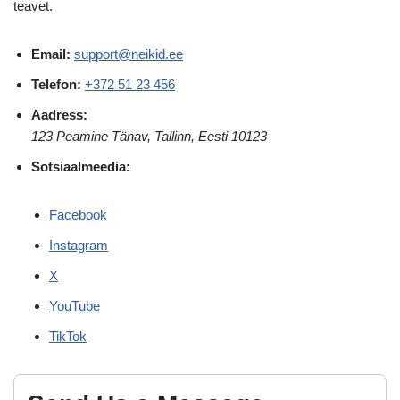
teavet.
Email:
support@neikid.ee
Telefon:
+372 51 23 456
Aadress:
123 Peamine Tänav, Tallinn, Eesti 10123
Sotsiaalmeedia:
Facebook
Instagram
X
YouTube
TikTok