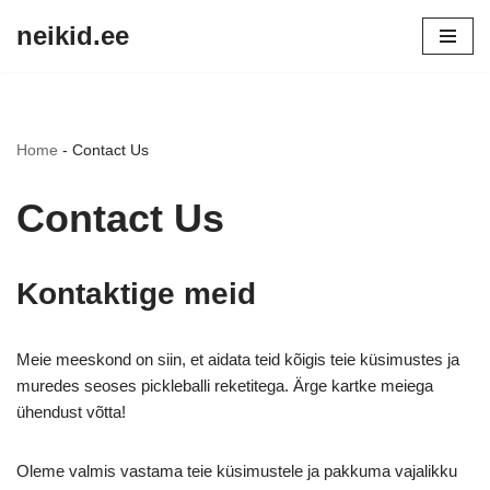
neikid.ee
Skip
to
content
Home
-
Contact Us
Contact Us
Kontaktige meid
Meie meeskond on siin, et aidata teid kõigis teie küsimustes ja
muredes seoses pickleballi reketitega. Ärge kartke meiega
ühendust võtta!
Oleme valmis vastama teie küsimustele ja pakkuma vajalikku