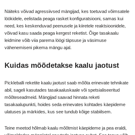
Näiteks võivad agressiivsed mängijad, kes toetuvad võimsatele
löökidele, eelistada peaga rasket konfiguratsiooni, samas kui
need, kes keskenduvad peenusele ja kiiretele reaktsioonidele,
võivad kasu saada peaga kergest reketist. Õige tasakaalu
leidmine võib viia parema löögi täpsuse ja väsimuse
vähenemiseni pikema mängu ajal.
Kuidas mõõdetakse kaalu jaotust
Pickleballi reketite kaalu jaotust saab mõõta erinevate tehnikate
abil, sageli kasutades tasakaaluskaale või spetsialiseeritud
mõõteseadmeid. Mängijad saavad hinnata reketi
tasakaalupunkti, hoides seda erinevates kohtades käepideme
ulatuses ja märkides, kus see tundub kõige stabiilsem.
Teine meetod hõlmab kaalu mõõtmist käepideme ja pea eraldi,