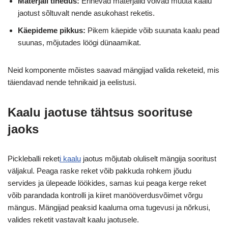
Materjali tihedus:
Erinevad materjalid võivad muuta kaalu
jaotust sõltuvalt nende asukohast reketis.
Käepideme pikkus:
Pikem käepide võib suunata kaalu pead
suunas, mõjutades löögi dünaamikat.
Neid komponente mõistes saavad mängijad valida reketeid, mis
täiendavad nende tehnikaid ja eelistusi.
Kaalu jaotuse tähtsus soorituse
jaoks
Pickleballi reket
i kaalu
jaotus mõjutab oluliselt mängija sooritust
väljakul. Peaga raske reket võib pakkuda rohkem jõudu
servides ja ülepeade löökides, samas kui peaga kerge reket
võib parandada kontrolli ja kiiret manööverdusvõimet võrgu
mängus. Mängijad peaksid kaaluma oma tugevusi ja nõrkusi,
valides reketit vastavalt kaalu jaotusele.