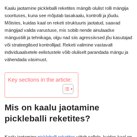
Kaalu jaotamine pickleballi reketites mängib olulist rolli mängija
soorituses, kuna see mõjutab tasakaalu, kontrolli ja jõudu.
Mõistes, kuidas kaal on reketi struktuuris jaotatud, saavad
mängijad valida varustuse, mis sobib nende ainulaadse
mängustiili ja tehnikaga, olgu nad siis agressiivsed jõu kasutajad
või strateegilised kontrollijad. Reketi valimine vastavalt
individuaalsetele eelistustele võib oluliselt parandada mängu ja
vähendada väsimust.
Key sections in the article:
Mis on kaalu jaotamine
pickleballi reketites?
Kaalu jaotamine
pickleballi reketites
viitab sellele, kuidas kaal on