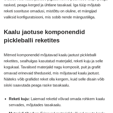
rasked, peaga kerged ja ühtlane tasakaal. Iga tüüp mõjutab
reketi soorituse omadusi, mistõttu on oluline, et mängijad
valiksid konfiguratsiooni, mis sobib nende mängustiiliga.
Kaalu jaotuse komponendid
pickleballi reketites
Mitmed komponendid mõjutavad kaalu jaotust pickleballi
reketites, sealhulgas kasutatud materjalid, reketi kuju ja selle
kogukaal. Tavalised materjalid nagu komposiit, puit ja grafiit
omavad erinevaid tiheduseid, mis mõjutavad kaalu jaotust.
Näiteks võib grafiidist reket olla kergem, kuid selle disain võib
siiski saavutada peaga raske tasakaalu.
Reketi kuju:
Laiemad reketid võivad omada rohkem kaalu
servades, mõjutades tasakaalu.