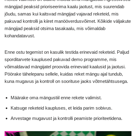
mängijad peaksid prioriseerima kaalu jaotust, mis suurendab
jõudu, samas kui kaitsvad mängijad vajavad reketeid, mis
pakuvad kontrolli ja kiiret manööverdusvõimet. Kõikide väljakute
mängijad peaksid otsima tasakaalu, mis võimaldab
kohandatavust.
Enne ostu tegemist on kasulik testida erinevaid reketeid. Paljud
sporditarvete kauplused pakuvad demo programme, mis
võimaldavad mängijatel proovida erinevaid kaalusid ja jaotusi.
Pöörake tähelepanu sellele, kuidas reket mängu ajal tundub,
kuna mugavus ja kontroll on soorituse jaoks võtmetähtsusega.
Määrake oma mängustiil enne rekete valimist.
Katsuge reketeid kaupluses, et leida parim sobivus.
Arvestage mugavust ja kontrolli peamiste prioriteetidena.