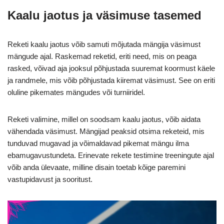
Kaalu jaotus ja väsimuse tasemed
Reketi kaalu jaotus võib samuti mõjutada mängija väsimust
mängude ajal. Raskemad reketid, eriti need, mis on peaga
rasked, võivad aja jooksul põhjustada suuremat koormust käele
ja randmele, mis võib põhjustada kiiremat väsimust. See on eriti
oluline pikemates mängudes või turniiridel.
Reketi valimine, millel on soodsam kaalu jaotus, võib aidata
vähendada väsimust. Mängijad peaksid otsima reketeid, mis
tunduvad mugavad ja võimaldavad pikemat mängu ilma
ebamugavustundeta. Erinevate rekete testimine treeningute ajal
võib anda ülevaate, milline disain toetab kõige paremini
vastupidavust ja sooritust.