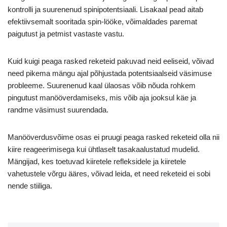
kontrolli ja suurenenud spinipotentsiaali. Lisakaal pead aitab
efektiivsemalt sooritada spin-lööke, võimaldades paremat
paigutust ja petmist vastaste vastu.
Kuid kuigi peaga rasked reketeid pakuvad neid eeliseid, võivad
need pikema mängu ajal põhjustada potentsiaalseid väsimuse
probleeme. Suurenenud kaal ülaosas võib nõuda rohkem
pingutust manööverdamiseks, mis võib aja jooksul käe ja
randme väsimust suurendada.
Manööverdusvõime osas ei pruugi peaga rasked reketeid olla nii
kiire reageerimisega kui ühtlaselt tasakaalustatud mudelid.
Mängijad, kes toetuvad kiiretele refleksidele ja kiiretele
vahetustele võrgu ääres, võivad leida, et need reketeid ei sobi
nende stiiliga.