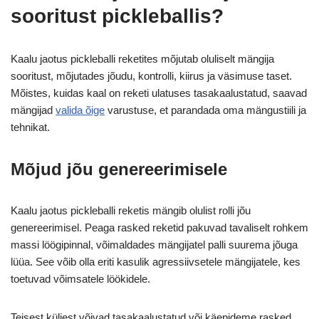
sooritust pickleballis?
Kaalu jaotus pickleballi reketites mõjutab oluliselt mängija
sooritust, mõjutades jõudu, kontrolli, kiirus ja väsimuse taset.
Mõistes, kuidas kaal on reketi ulatuses tasakaalustatud, saavad
mängijad
valida õige
varustuse, et parandada oma mängustiili ja
tehnikat.
Mõjud jõu genereerimisele
Kaalu jaotus pickleballi reketis mängib olulist rolli jõu
genereerimisel. Peaga rasked reketid pakuvad tavaliselt rohkem
massi löögipinnal, võimaldades mängijatel palli suurema jõuga
lüüa. See võib olla eriti kasulik agressiivsetele mängijatele, kes
toetuvad võimsatele löökidele.
Teisest küljest võivad tasakaalustatud või käepideme rasked