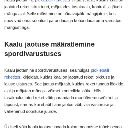
jaotatud reketi struktuuri, mõjutades tasakaalu, kontrolli ja jõudu
mängu ajal. Selle mõistmine on hädavajalik mängijatele, kes
soovivad oma sooritust parandada ja kohandada oma varustust
mängustiiliga.
Kaalu jaotuse määratlemine
spordivarustuses
Kaalu jaotamine spordivarustuses, sealhulgas
pickleballi
reketites
, kirjeldab, kuidas kaal on jaotatud reketi pikkuse ja
laiuse ulatuses. See jaotus mõjutab, kuidas reket tundub löökide
ajal ja mõjutab mängija võimet kontrollida lööke. Hästi
tasakaalustatud reket võib parandada manööverdusvõimet ja
täpsust, samas kui ebaühtlane jaotus võib viia väsimuse ja
vähenenud soorituse juurde.
Üldiselt võib kaalu jaotuse jagada kolme peamisse tüüpi: peaga