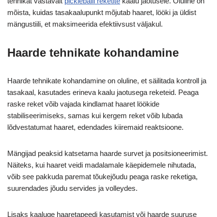
tehnikat vastavalt
pickleballi reketite
kaalu jaotusele. Oluline on
mõista, kuidas tasakaalupunkt mõjutab haaret, lööki ja üldist
mängustiili, et maksimeerida efektiivsust väljakul.
Haarde tehnikate kohandamine
Haarde tehnikate kohandamine on oluline, et säilitada kontroll ja
tasakaal, kasutades erineva kaalu jaotusega reketeid. Peaga
raske reket võib vajada kindlamat haaret löökide
stabiliseerimiseks, samas kui kergem reket võib lubada
lõdvestatumat haaret, edendades kiiremaid reaktsioone.
Mängijad peaksid katsetama haarde survet ja positsioneerimist.
Näiteks, kui haaret veidi madalamale käepidemele nihutada,
võib see pakkuda paremat tõukejõudu peaga raske reketiga,
suurendades jõudu servides ja volleydes.
Lisaks kaaluge haaretapeedi kasutamist või haarde suuruse