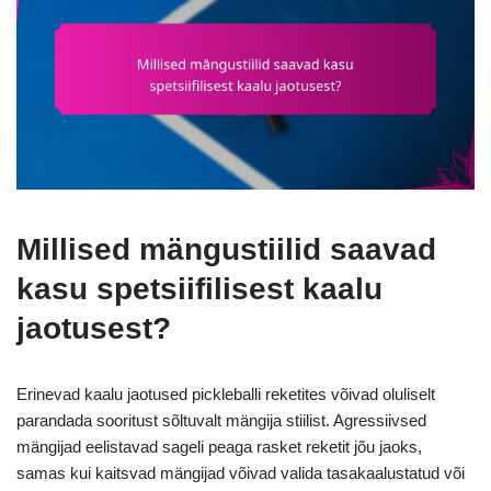
Millised mängustiilid saavad
kasu spetsiifilisest kaalu
jaotusest?
Erinevad kaalu jaotused pickleballi reketites võivad oluliselt
parandada sooritust sõltuvalt mängija stiilist. Agressiivsed
mängijad eelistavad sageli peaga rasket reketit jõu jaoks,
samas kui kaitsvad mängijad võivad valida tasakaalustatud või