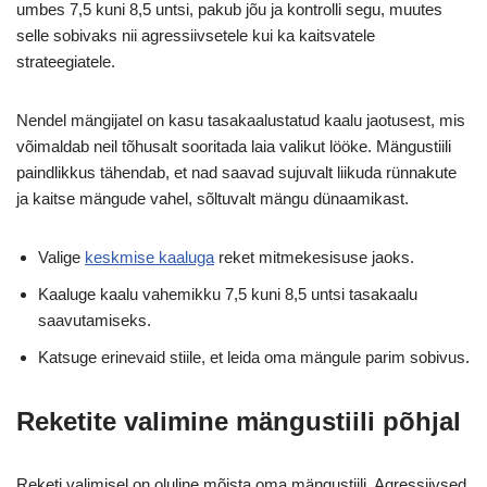
umbes 7,5 kuni 8,5 untsi, pakub jõu ja kontrolli segu, muutes
selle sobivaks nii agressiivsetele kui ka kaitsvatele
strateegiatele.
Nendel mängijatel on kasu tasakaalustatud kaalu jaotusest, mis
võimaldab neil tõhusalt sooritada laia valikut lööke. Mängustiili
paindlikkus tähendab, et nad saavad sujuvalt liikuda rünnakute
ja kaitse mängude vahel, sõltuvalt mängu dünaamikast.
Valige
keskmise kaaluga
reket mitmekesisuse jaoks.
Kaaluge kaalu vahemikku 7,5 kuni 8,5 untsi tasakaalu
saavutamiseks.
Katsuge erinevaid stiile, et leida oma mängule parim sobivus.
Reketite valimine mängustiili põhjal
Reketi valimisel on oluline mõista oma mängustiili. Agressiivsed