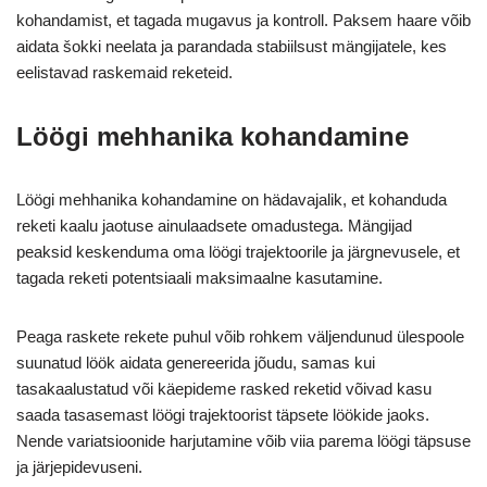
kohandamist, et tagada mugavus ja kontroll. Paksem haare võib
aidata šokki neelata ja parandada stabiilsust mängijatele, kes
eelistavad raskemaid reketeid.
Löögi mehhanika kohandamine
Löögi mehhanika kohandamine on hädavajalik, et kohanduda
reketi kaalu jaotuse ainulaadsete omadustega. Mängijad
peaksid keskenduma oma löögi trajektoorile ja järgnevusele, et
tagada reketi potentsiaali maksimaalne kasutamine.
Peaga raskete rekete puhul võib rohkem väljendunud ülespoole
suunatud löök aidata genereerida jõudu, samas kui
tasakaalustatud või käepideme rasked reketid võivad kasu
saada tasasemast löögi trajektoorist täpsete löökide jaoks.
Nende variatsioonide harjutamine võib viia parema löögi täpsuse
ja järjepidevuseni.